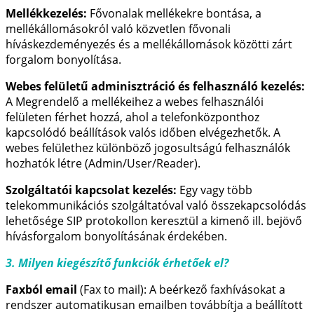
Mellékkezelés:
Fővonalak mellékekre bontása, a
mellékállomásokról való közvetlen fővonali
híváskezdeményezés és a mellékállomások közötti zárt
forgalom bonyolítása.
Webes felületű adminisztráció és felhasználó kezelés:
A Megrendelő a mellékeihez a webes felhasználói
felületen férhet hozzá, ahol a telefonközponthoz
kapcsolódó beállítások valós időben elvégezhetők. A
webes felülethez különböző jogosultságú felhasználók
hozhatók létre (Admin/User/Reader).
Szolgáltatói kapcsolat kezelés:
Egy vagy több
telekommunikációs szolgáltatóval való összekapcsolódás
lehetősége SIP protokollon keresztül a kimenő ill. bejövő
hívásforgalom bonyolításának érdekében.
3. Milyen kiegészítő funkciók érhetőek el?
Faxból email
(Fax to mail): A beérkező faxhívásokat a
rendszer automatikusan emailben továbbítja a beállított